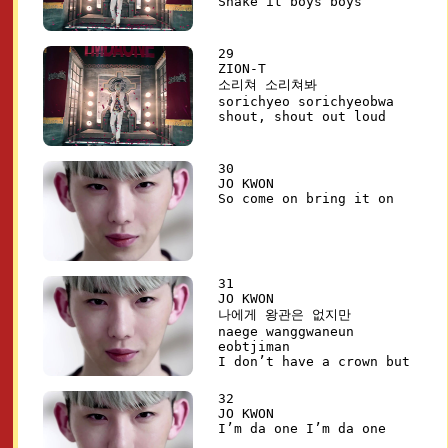
Shake it boys boys
29
ZION-T
소리쳐 소리쳐봐
sorichyeo sorichyeobwa
shout, shout out loud
30
JO KWON
So come on bring it on
31
JO KWON
나에게 왕관은 없지만
naege wanggwaneun
eobtjiman
I don’t have a crown but
32
JO KWON
I’m da one I’m da one