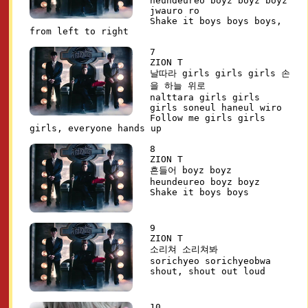
heundeureo boyz boyz boyz
jwauro ro
Shake it boys boys boys,
from left to right
7
ZION T
날따라 girls girls girls 손
을 하늘 위로
nalttara girls girls
girls soneul haneul wiro
Follow me girls girls
girls, everyone hands up
8
ZION T
흔들어 boyz boyz
heundeureo boyz boyz
Shake it boys boys
9
ZION T
소리쳐 소리쳐봐
sorichyeo sorichyeobwa
shout, shout out loud
10