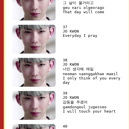
그 날이 올거라고
geu nari olgeorago
That day will come
37
JO KWON
Everyday I pray
38
JO KWON
너만 생각해 매일
neoman saenggakhae maeil
I only think of you every
day
39
JO KWON
감동을 주겠어
gamdongeul jugesseo
I will touch your heart
40