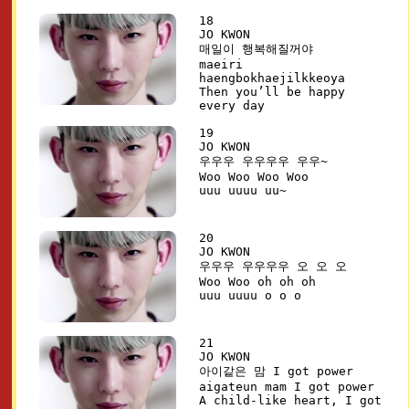
18
JO KWON
매일이 행복해질꺼야
maeiri
haengbokhaejilkkeoya
Then you’ll be happy
every day
19
JO KWON
우우우 우우우우 우우~
Woo Woo Woo Woo
uuu uuuu uu~
20
JO KWON
우우우 우우우우 오 오 오
Woo Woo oh oh oh
uuu uuuu o o o
21
JO KWON
아이같은 맘 I got power
aigateun mam I got power
A child-like heart, I got