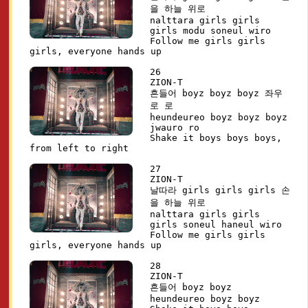
을 하늘 위로
nalttara girls girls
girls modu soneul wiro
Follow me girls girls
girls, everyone hands up
26
ZION-T
흔들어 boyz boyz boyz 좌우
로 로
heundeureo boyz boyz boyz
jwauro ro
Shake it boys boys boys,
from left to right
27
ZION-T
날따라 girls girls girls 손
을 하늘 위로
nalttara girls girls
girls soneul haneul wiro
Follow me girls girls
girls, everyone hands up
28
ZION-T
흔들어 boyz boyz
heundeureo boyz boyz