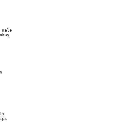
 male



i
